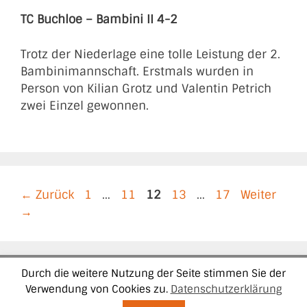
TC Buchloe – Bambini II 4-2
Trotz der Niederlage eine tolle Leistung der 2.
Bambinimannschaft. Erstmals wurden in
Person von Kilian Grotz und Valentin Petrich
zwei Einzel gewonnen.
Seite
Seite
Seite
Seite
Seite
←
Zurück
1
…
11
12
13
…
17
Weiter
→
Durch die weitere Nutzung der Seite stimmen Sie der
Impressum
Datenschutzerklärung
Kontakt
Verwendung von Cookies zu.
Datenschutzerklärung