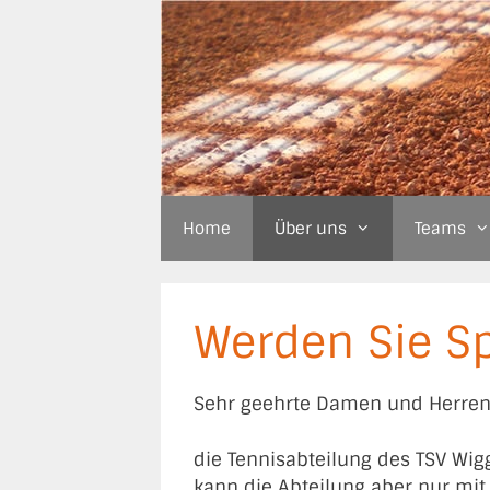
Zum
Inhalt
springen
Home
Über uns
Teams
Werden Sie S
Sehr geehrte Damen und Herren
die Tennisabteilung des TSV Wig
kann die Abteilung aber nur mit