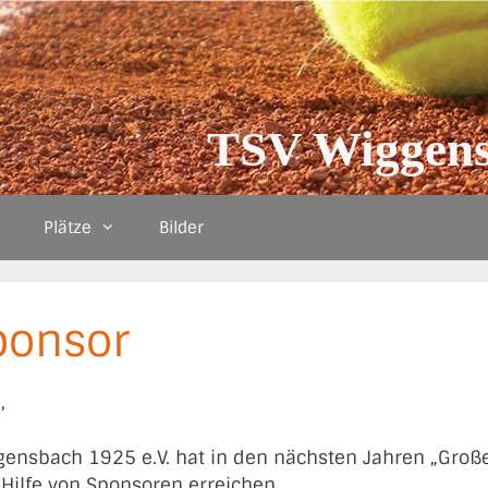
TSV Wiggens
Plätze
Bilder
ponsor
,
gensbach 1925 e.V. hat in den nächsten Jahren „Großes
 Hilfe von Sponsoren erreichen.