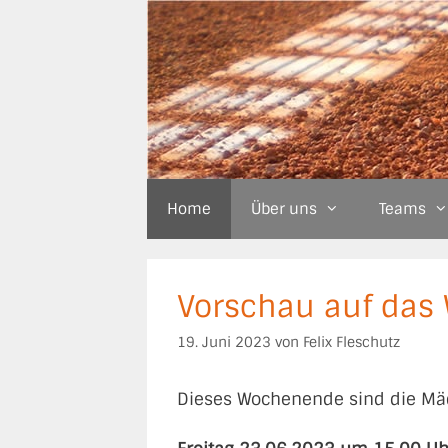
Zum
Inhalt
springen
Home
Über uns
Teams
Vorschau auf das 
19. Juni 2023
von
Felix Fleschutz
Dieses Wochenende sind die Mäd